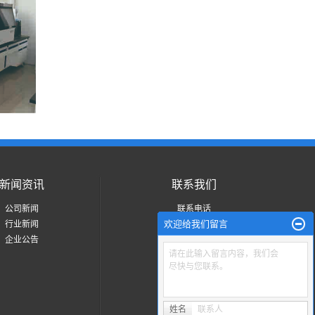
新闻资讯
联系我们
公司新闻
联系电话
欢迎给我们留言
行业新闻
人才招聘
企业公告
请在此输入留言内容，我们会
尽快与您联系。
姓名
联系人