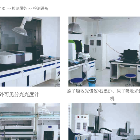
 页
>>
检测服务
>>
检测设备
原子吸收光谱仪/石墨炉、原子吸收光
外可见分光光度计
机