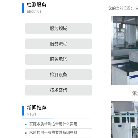
检测服务
您的当前位置：
首
about us
服务领域
服务流程
服务承诺
检测设备
技术咨询
紫
新闻推荐
News
家庭水质检测适合用什么实用...
水质检测一般需要准备哪些材...