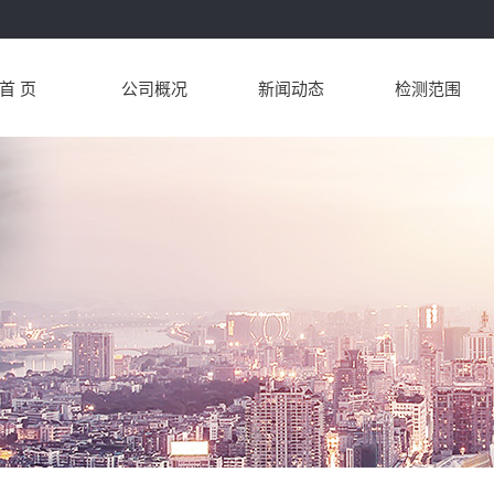
首 页
公司概况
新闻动态
检测范围
公司简介
公司新闻
食品检测
企业文化
行业新闻
水质检测
荣誉资质
企业公告
环境检测
组织架构
消费品检测
饲料检测
计量校准